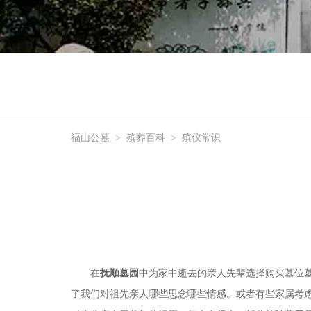
福山公墓
>
殡葬百科
>
殡仪常识
在
抚顺墓园
中为家中逝去的亲人先辈选择购买墓位
了我们对祖先亲人哪些思念哪些情感。或者有些家属考