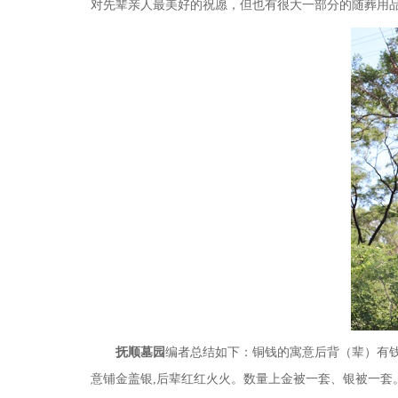
对先辈亲人最美好的祝愿，但也有很大一部分的随葬用
抚顺墓园
编者总结如下：铜钱的寓意后背（辈）有
意铺金盖银
,
后辈红红火火。数量上金被一套、银被一套