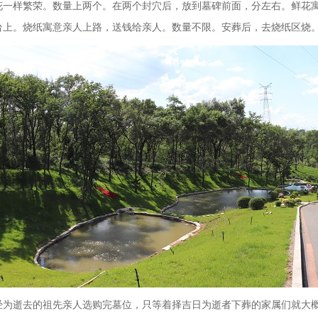
花一样繁荣。数量上两个。在两个封穴后，放到墓碑前面，分左右。鲜花
台上。烧纸寓意亲人上路，送钱给亲人。数量不限。安葬后，去烧纸区烧
经为逝去的祖先亲人选购完墓位，只等着择吉日为逝者下葬的家属们就大