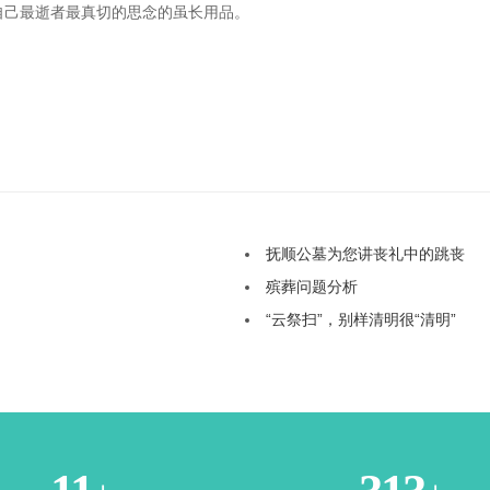
自己最逝者最真切的思念的虽长用品。
抚顺公墓为您讲丧礼中的跳丧
殡葬问题分析
“云祭扫”，别样清明很“清明”