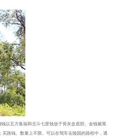
铜钱以五方集福和北斗七星钱放于骨灰盒底部。金钱被寓
；买路钱。数量上不限。可以在驾车去陵园的路程中，遇