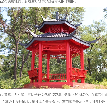
品是有实用性的，起着更好地保护逝者骨灰的作用的。
钱，背靠北斗七星，可助子孙后代富贵荣华。数量上
5
个或
7
个。在墓穴中
。在墓穴中金被铺地，银被盖在骨灰盒上。冥币寓意骨灰上路，神灵让路