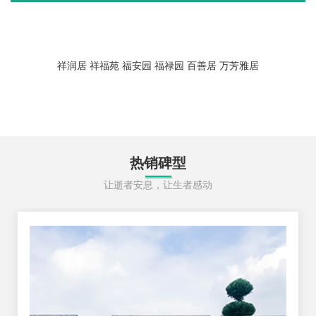
祥润居
祥福苑
福安园
福禄园
百善居
万芳雅居
热销碑型
让逝者安息，让生者感动