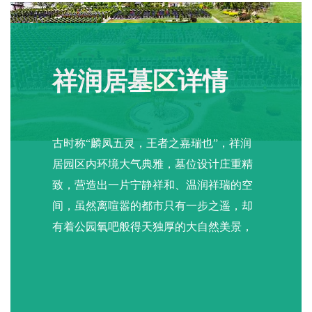
祥润居墓区详情
古时称“麟凤五灵，王者之嘉瑞也”，祥润
居园区内环境大气典雅，墓位设计庄重精
致，营造出一片宁静祥和、温润祥瑞的空
间，虽然离喧嚣的都市只有一步之遥，却
有着公园氧吧般得天独厚的大自然美景，
清幽静谧。