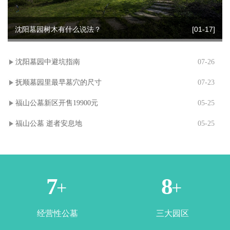
沈阳墓园树木有什么说法？
[01-17]
沈阳墓园中避坑指南
07-26
抚顺墓园里最早墓穴的尺寸
07-23
福山公墓新区开售19900元
05-25
福山公墓 逝者安息地
05-25
1
3
+
+
经营性公墓
三大园区