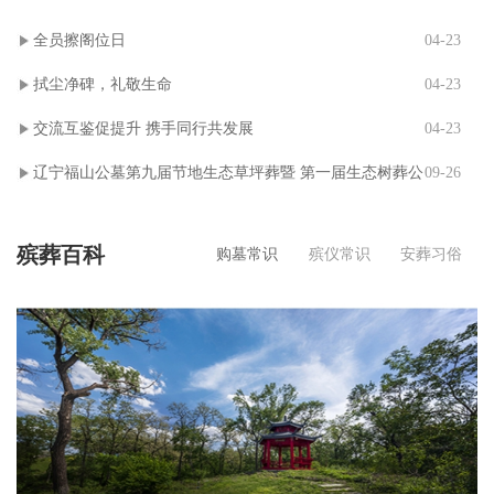
全员擦阁位日
04-23
拭尘净碑，礼敬生命
04-23
交流互鉴促提升 携手同行共发展
04-23
辽宁福山公墓第九届节地生态草坪葬暨 第一届生态树葬公
09-26
祭仪式
殡葬百科
购墓常识
殡仪常识
安葬习俗