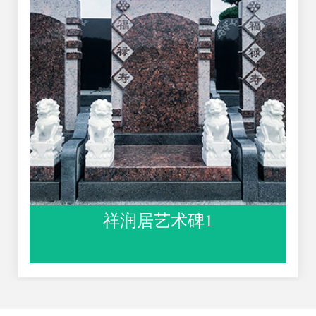
祥润居艺术碑1