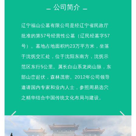
公司简介
辽宁福山公墓有限公司是经辽宁省民政厅
批准的第57号经营性公墓（辽民经墓字57
号）。墓地占地面积约23万平方米，坐落
于沈抚交汇处，位于沈阳东南方，沈抚示
范区东行5公里。属长白山系龙岗山脉，东
部山峦起伏，森林茂密。2012年公司领导
邀请国内专家和业内人士，参照周易选穴
之精华结合中国传统文化布局与建设。