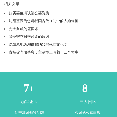
相关文章
购买墓位请认清公墓资质
沈阳墓园为您讲我国古代丧礼中的入殓停柩
先天自成的堪舆术
骨灰寄存越来越多的原因
沈阳墓地为您讲根纳普的死亡文化学
古墓被当做菜窖，主墓室上写着十二个大字
1
3
+
+
领军企业
三大园区
辽宁墓园领导品牌
公园式公墓环境