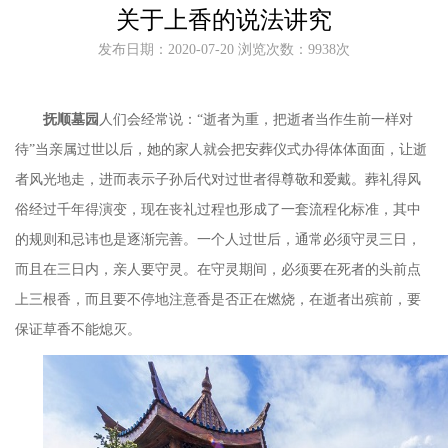
关于上香的说法讲究
发布日期：2020-07-20 浏览次数：9938次
抚顺墓园
人们会经常说：“逝者为重，把逝者当作生前一样对
待”当亲属过世以后，她的家人就会把安葬仪式办得体体面面，让逝
者风光地走，进而表示子孙后代对过世者得尊敬和爱戴。葬礼得风
俗经过千年得演变，现在丧礼过程也形成了一套流程化标准，其中
的规则和忌讳也是逐渐完善。一个人过世后，通常必须守灵三日，
而且在三日内，亲人要守灵。在守灵期间，必须要在死者的头前点
上三根香，而且要不停地注意香是否正在燃烧，在逝者出殡前，要
保证草香不能熄灭。