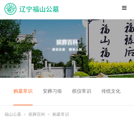
购墓常识
安葬习俗
殡仪常识
传统文化
福山公墓
>
殡葬百科
>
购墓常识