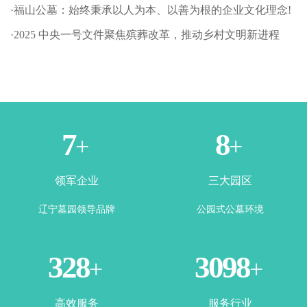
·福山公墓：始终秉承以人为本、以善为根的企业文化理念!
·2025 中央一号文件聚焦殡葬改革，推动乡村文明新进程
1
3
+
+
领军企业
三大园区
辽宁墓园领导品牌
公园式公墓环境
365
3500
+
+
高效服务
服务行业