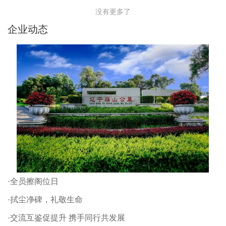
没有更多了
企业动态
·全员擦阁位日
·拭尘净碑，礼敬生命
·交流互鉴促提升 携手同行共发展