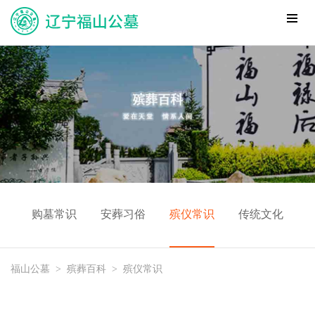
购墓常识
安葬习俗
殡仪常识
传统文化
福山公墓
>
殡葬百科
>
殡仪常识