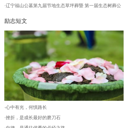
·辽宁福山公墓第九届节地生态草坪葬暨 第一届生态树葬公
祭仪式
励志短文
·心中有光，何惧路长
·挫折，是成长最好的磨刀石
·自律，是通往优秀的必经之路