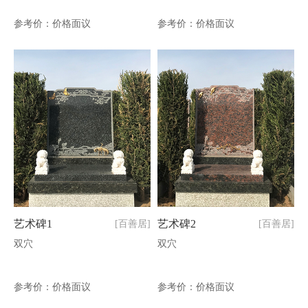
参考价：价格面议
参考价：价格面议
艺术碑1
艺术碑2
[百善居]
[百善居]
双穴
双穴
参考价：价格面议
参考价：价格面议