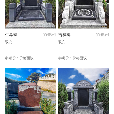
仁孝碑
吉祥碑
[百善居]
[百善居]
双穴
双穴
参考价：价格面议
参考价：价格面议