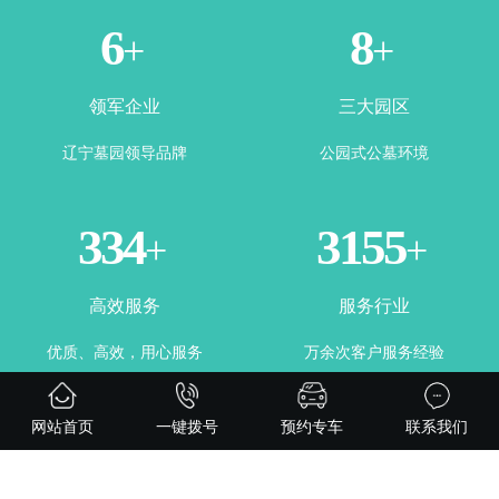
祥润居艺术碑1
查看详情
1
3
+
+
领军企业
三大园区
辽宁墓园领导品牌
公园式公墓环境
网站首页
一键拨号
预约专车
联系我们
365
3500
+
+