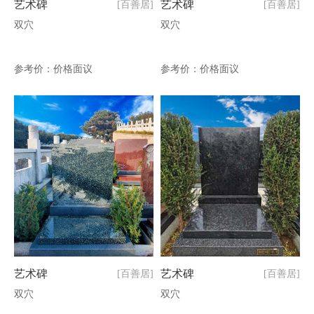
艺术碑
艺术碑
[百善居]
[百善居]
双穴
双穴
参考价：价格面议
参考价：价格面议
艺术碑
艺术碑
[百善居]
[百善居]
双穴
双穴