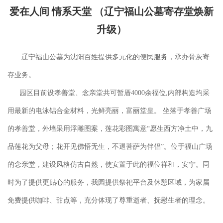
爱在人间 情系天堂 （辽宁福山公墓寄存堂焕新
升级）
辽宁福山公墓为沈阳百姓提供多元化的便民服务，承办骨灰寄
存业务。
园区目前设孝善堂、念亲堂共可暂厝4000余福位,内部构造均采
用最新的电泳铝合金材料，光鲜亮丽，富丽堂皇。 坐落于孝善广场
的孝善堂，外墙采用浮雕图案，莲花彩图寓意“愿生西方净土中，九
品莲花为父母；花开见佛悟无生，不退菩萨为伴侣”。位于福山广场
的念亲堂，建设风格仿古自然，使安置于此的福位祥和，安宁。同
时为了提供更贴心的服务，我园提供祭祀平台及休憩区域，为家属
免费提供咖啡、甜点等，充分体现了尊重逝者、抚慰生者的理念。