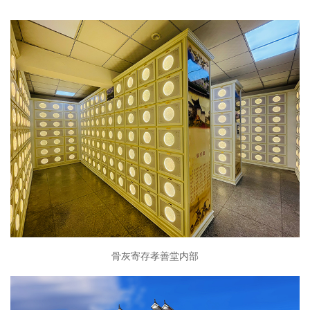
骨灰寄存孝善堂内部