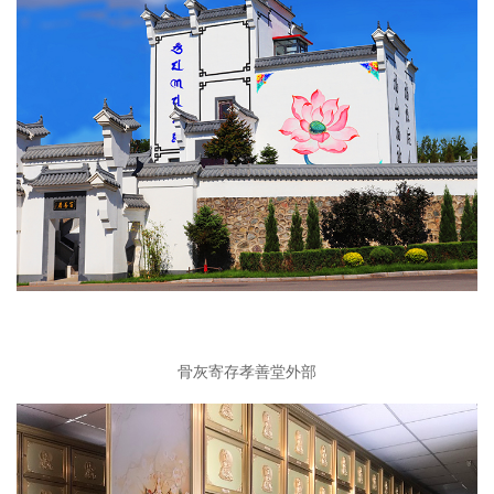
骨灰寄存孝善堂外部