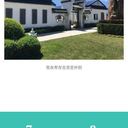
骨灰寄存念亲堂外部