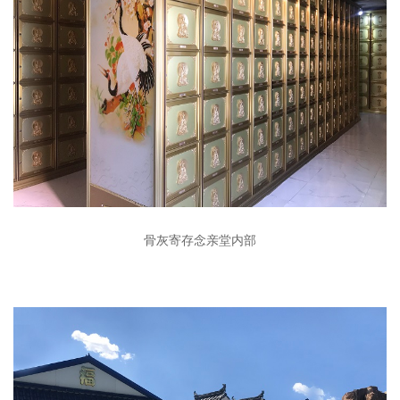
骨灰寄存念亲堂内部