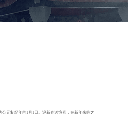
为公元制纪年的
1
月
1
日。
迎新春送惊喜，在新年来临之