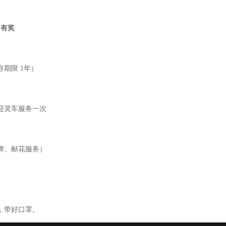
％有奖
存期限
1
年）
迎灵车服务一次
碑、献花服务）
，带好口罩。