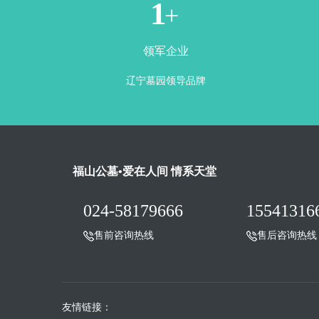
1
+
领军企业
辽宁墓园领导品牌
福山公墓•爱在人间 情系天堂
024-58179666
15541316
售前咨询热线
售后咨询热线
友情链接：