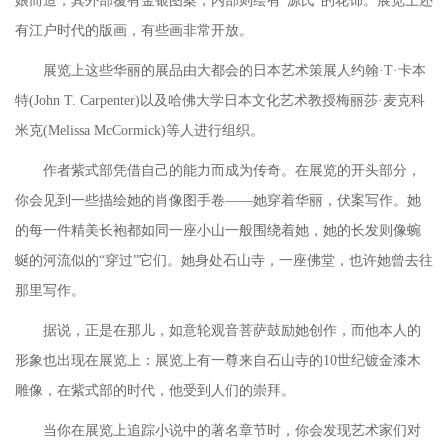
娘而造，其外部覆有金银图案，内部则绘有“源氏”的花饰。展览上还
有江户时代的版画，有些画非常开放。
展览上这些华丽的展品由大都会的日本艺术策展人约翰
·T·卡本
特(John T. Carpenter)以及哈佛大学日本文化艺术教授梅丽莎·麦克科
米克(Melissa McCormick)等人进行组织。
作者紫式部凭借自己的能力而成为传奇。在展览的开头部分，
你会见到一些描绘她的肖像图手卷
——她穿着华丽，伏案写作。她
的每一件精美长袍都如同一座小山一般围绕着她，她的长发则像蜿
蜒的河流似的“穿过”它们。她身处石山寺，一座佛堂，也许她曾去往
那里写作。
据说，正是在那儿，如意轮观音菩萨鼓励她创作，而他本人的
形象也出现在展览上：展览上有一尊来自石山寺的
10世纪镀金漆木
雕像，在紫式部的时代，他受到人们的崇拜。
当你在展览上追踪小说中的著名章节时，你会发现艺术家们对