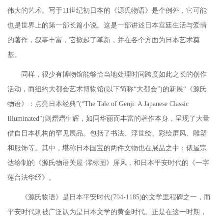
伟大的艺术。写于
11世纪初日本的《源氏物语》是个例外，它可能
也是世界上的第一部长篇小说。这是一部讲述日本宫廷生活与爱情
的著作，叙事丰富，它掀起了革新，并在各个方面为日本艺术奠
基。
同样，很少有博物馆能够恰当地处理时间跨度如此之长的创作
活动，而纽约大都会艺术博物馆
(以下简称“大都会”)的新展“《源氏
物语》：点亮日本经典”(“The Tale of Genji: A Japanese Classic
Illuminated”)则熠熠生辉，如同华丽而丰富的著作本身，呈现了大量
借自日本机构的罕见展品。包括了书法、浮世绘、彩绘屏风、雕塑
和服饰等。其中，堪称日本国宝的两件文物也在展品之中：俵屋宗
达绘制的《源氏物语关屋·澪标图》屏风，和日本平安时代的《一字
莲台法华经》。
《源氏物语》是日本平安时代
(794-1185)的文学里程碑之一，而
平安时代则被广泛认为是日本文学的黄金时代。正是在这一时期，