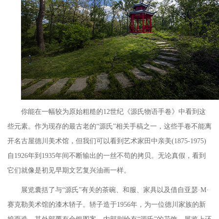
你能在一幅较为原始粗糙的
12世纪《源氏物语手卷》中看到这
些元素。作为现存的最古老的“源氏”相关手稿之一，这些手卷不能离
开名古屋德川美术馆，但我们可以看到艺术家田中亲美(1875-1975)
自1926年到1935年间不断输出的一丝不苟的拷贝。无论真假，看到
它们就像是初见早期文艺复兴油画一样。
展览囊括了与
“源氏”有关的茶碗、和服、家具以及借自亚瑟·M·
赛克勒美术馆的漆木轿子。轿子造于1956年，为一位德川家族的新