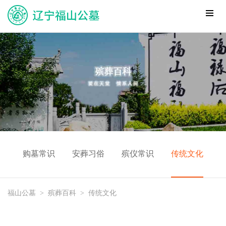
购墓常识
安葬习俗
殡仪常识
传统文化
福山公墓
>
殡葬百科
>
传统文化