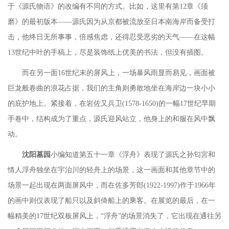
于《源氏物语》的改编有不同的方式。比如，这里有第
12章《须
磨》的最初版本——源氏因为从京都被流放至日本南海岸而备受打
击，他终日无所事事，倍感焦虑，还得忍受恶劣的天气——在这幅
13世纪中叶的手稿上，尽是装饰纸上优美的书法，但没有插图。
而在另一面
16世纪末的屏风上，一场暴风雨显而易见，画面被
巨龙般卷曲的浪花占据，我们的主角则勇敢地坐在海岸边一块小小
的庇护地上。紧接着，在岩佐又兵卫(1578-1650)的一幅17世纪早期
手卷中，结构成为了重点，源氏迎风站立，他身上的和服在风中飘
动。
沈阳墓园
小编知道第五十一章《浮舟》表现了源氏之孙匂宮和
情人浮舟独坐在宇治川的轻舟上的场景，这一画面和其他章节中的
场景一起出现在两面屏风中，而在佐多芳郎
(1922-1997)作于1966年
的画中则仅表现了船只以及斜倚船上的乘客。在展览的最后，在一
幅精美的17世纪双板屏风上，“浮舟”的场景消失了，它出现在通往另