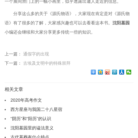
一个展间滑门上的一幅小画里，似乎透露出邀人走近的信息。
分享这么多的关于
《源氏物语》，大家现在肯定是对《源氏物
语》有了很多的了解，大家感兴趣也可以去看看这本书。
沈阳墓园
小编还会继续和大家分享更多传统一些的知识。
上一篇：
通假字的出现
下一篇：
古埃及文明中的特殊崇拜
相关文章
2020年高考作文
西方星座与我国二十八星宿
“阴历”和“阳历”的认识
沈阳墓园里的谥法意义
古代墓葬有什么特点