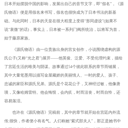
日本开始摆脱中国的影响，发展出自己的音节文字，即“假名”，《源
氏物语》便是用假名来书写，假名也很快成为了日本书法的新基
础。与此同时，日本的天皇在很大程度上变得“形同虚设”(如果不
说“衰微”的话)，事实上，日本被一系列门阀所统治，以将军为首，
始于藤原家族。
《源氏物语》由一位贵族出身的宫女创作，小说围绕虚构的源
氏公子
(又称“光之君”)展开——他英俊、泛爱、不受伦理约束，描绘
了宫廷生活的唯美与阴谋。故事通过54个彼此联系的章节而铺展，
其中大量笔墨用以描写金屋藏娇的美丽情人、一时的爱人、孩子、
忠诚的家臣和源氏兄弟。源氏是个花花公子，又神经过敏，他像唐
璜，又像哈姆雷特。他会悔恨，会内疚，时而沮丧，时而自怜，还
容易落泪。
也许在《源氏物语》完稿前，其中的章节就开始在宫廷内外流
传
;很快，作者便小有名气。人们称她“紫式部夫人”，那正是她书中