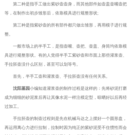
第二种是指手工做出紫砂壶壶身，而其他部件如壶盖壶嘴壶把
等，在制作出初步雏形后，依靠模具进行规整形状
;
第三种是指紫砂壶的所有部件都只做出雏形，再用模子进行规
整。
一般市场上的半手工，是指壶嘴、壶把、壶盖、身筒均依靠模
具进行规整形状。有的人觉得半手工紫砂壶和市面上那些灌浆壶、
手拉胚壶没什么区别，甚至可以划等号。
首先，半手工壶和灌浆壶、手拉胚壶没有任何关系。
沈阳墓园
小编知道灌浆壶的制作过程是这样的：先将砂泥打磨
成为细细的砂泥浆后再让其像水泥一样注模定型，晾晒好以后再经
过加工。
手拉胚壶的制壶过程则是先在机械马达之上摆好一个圆形盘，
再运用离心力进行拉制，拉制时因为纯正的紫砂泥受不住惯性而会