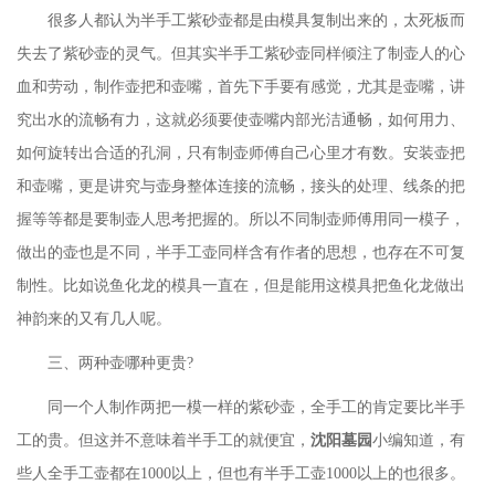
很多人都认为半手工紫砂壶都是由模具复制出来的，太死板而
失去了紫砂壶的灵气。但其实半手工紫砂壶同样倾注了制壶人的心
血和劳动，制作壶把和壶嘴，首先下手要有感觉，尤其是壶嘴，讲
究出水的流畅有力，这就必须要使壶嘴内部光洁通畅，如何用力、
如何旋转出合适的孔洞，只有制壶师傅自己心里才有数。安装壶把
和壶嘴，更是讲究与壶身整体连接的流畅，接头的处理、线条的把
握等等都是要制壶人思考把握的。所以不同制壶师傅用同一模子，
做出的壶也是不同，半手工壶同样含有作者的思想，也存在不可复
制性。比如说鱼化龙的模具一直在，但是能用这模具把鱼化龙做出
神韵来的又有几人呢。
三、两种壶哪种更贵
?
同一个人制作两把一模一样的紫砂壶，全手工的肯定要比半手
工的贵。但这并不意味着半手工的就便宜，
沈阳墓园
小编知道，有
些人全手工壶都在
1000以上，但也有半手工壶1000以上的也很多。