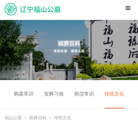
购墓常识
安葬习俗
殡仪常识
传统文化
福山公墓
>
殡葬百科
>
传统文化