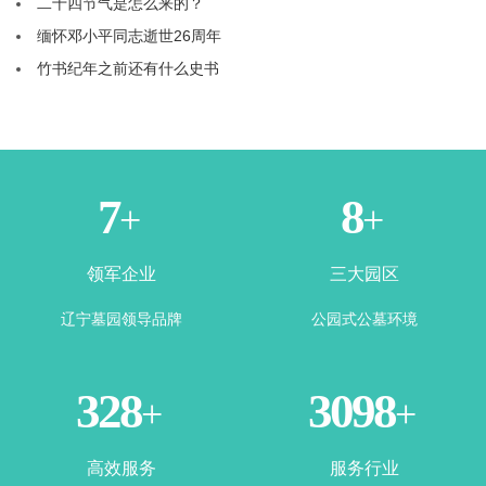
二十四节气是怎么来的？
缅怀邓小平同志逝世26周年
竹书纪年之前还有什么史书
1
3
+
+
领军企业
三大园区
辽宁墓园领导品牌
公园式公墓环境
365
3500
+
+
高效服务
服务行业