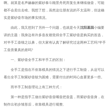
啊。就算是名声赫赫的紫砂泰斗顾景舟死而复生来继续做壶，可能
都不会卖出去啥。我想了想，虽然这位朋友说的不太温和，但这确
实是紫砂壶市场的事实情况。
由此，我又想到了另外一个问题，也就是今天
沈阳墓园
小编要
讲的主题：我身边有许多壶友都觉得全手工紫砂壶是购买的首选，
对半手工壶嗤之以鼻，但大家有认真了解研究过这两种工艺吗
?半手
工壶质量真的差吗?
一、紫砂壶全手工和半手工的区别：
全手工是指在不依靠模具的情况之下进行手工制壶，从这可以
看出全手工制紫砂壶较为困难，需要付出的时间心血要更多一些。
而半手工制壶理论上有三种方式：
第一种是指手工做出紫砂壶壶嘴壶把壶盖，而紫砂壶壶身，在
制作出初步雏形后，依靠模具进行规整
;