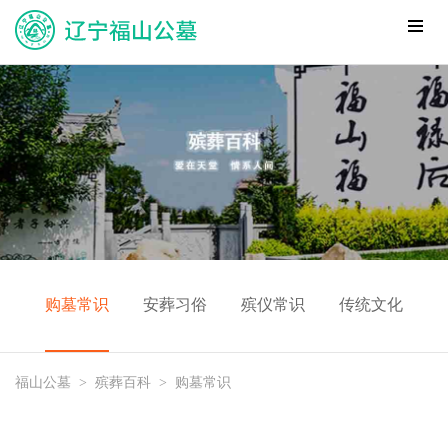
购墓常识
安葬习俗
殡仪常识
传统文化
福山公墓
>
殡葬百科
>
购墓常识