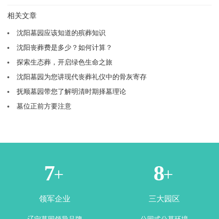
相关文章
沈阳墓园应该知道的殡葬知识
沈阳丧葬费是多少？如何计算？
探索生态葬，开启绿色生命之旅
沈阳墓园为您讲现代丧葬礼仪中的骨灰寄存
抚顺墓园带您了解明清时期择墓理论
墓位正前方要注意
2
4
+
+
领军企业
三大园区