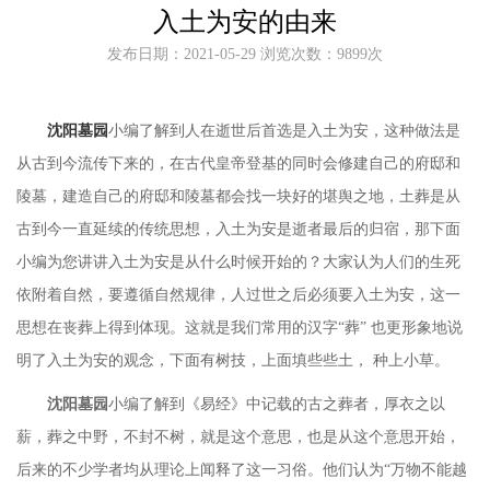
入土为安的由来
发布日期：2021-05-29 浏览次数：9899次
沈阳墓园
小编了解到人在逝世后首选是入土为安，这种做法是
从古到今流传下来的，在古代皇帝登基的同时会修建自己的府邸和
陵墓，建造自己的府邸和陵墓都会找一块好的堪舆之地，土葬是从
古到今一直延续的传统思想，入土为安是逝者最后的归宿，那下面
小编为您讲讲入土为安是从什么时候开始的？大家认为人们的生死
依附着自然，要遵循自然规律，人过世之后必须要入土为安，这一
思想在丧葬上得到体现。这就是我们常用的汉字“葬” 也更形象地说
明了入土为安的观念，下面有树技，上面填些
些土，
种上
小草。
沈阳墓园
小编了解到
《易经》中记载的古之葬者，厚衣之以
薪，葬之中野，不封不树，就是这个意思，也是从这个意思开始，
后来的不少学者均从理论上闻释了这一习俗。他们认为
“万物不能越