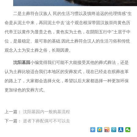
二是土葬符合汉族人
民的生活习惯以及慎终追远的伦理情感
“生
命是从泥土中来，再回泥土中去’这个观念根深带固汉族崇尚黄色历
代帝王以黄作为显贵之色，黄色实为土色，在阴阳五行中”土居于中
位，是最稳定、最可靠的基础.因此土葬符合汉人的生活习俗和传统
观念入土为安土葬之俗，长期因袭。
沈阳墓园
小编觉得我们可能不大能接受其他的葬式葬法，还是
认为土葬比较适合我们本地区的安葬发式，现在已经走在殡葬改革
的路上了，大家都会选择火化，希望以后大家都选择一种更加环保
更加绿色的安葬方式。
上一篇：
沈阳墓园内一般购墓流程
下一篇：
逝者下葬配偶可不可以去