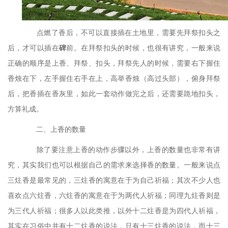
点燃了香后，不可以直接插在土地里，需要先拜祭扣头之
后，才可以插在
碑
前。在拜祭扣头的时候，也很有讲究，一般来说
正确的顺序是上香、拜祭、扣头，拜祭先人的时候，需要右下握住
香烛在下，左手握住右手在上，高举香烛（高过头部），俯身拜祭
后，把香插在香灰里，如此一套动作做完之后，还需要跪地扣头，
方算礼成。
二、上香的数量
除了要注意上香的动作步骤以外，上香的数量也非常有讲
究，其实我们也可以根据自己的需求来选择香的数量。一般来说点
三炷香是最常见的，三炷香的寓意在于为自己祈福；其次不少人也
喜欢点六炷香，六炷香的寓意在于为两代人祈福；同理九炷香则是
为三代人祈福；很多人以此类推，以外十二炷香是为四代人祈福，
其实在习俗中并有十二炷香的说法，只有十三炷香的说法，而十三