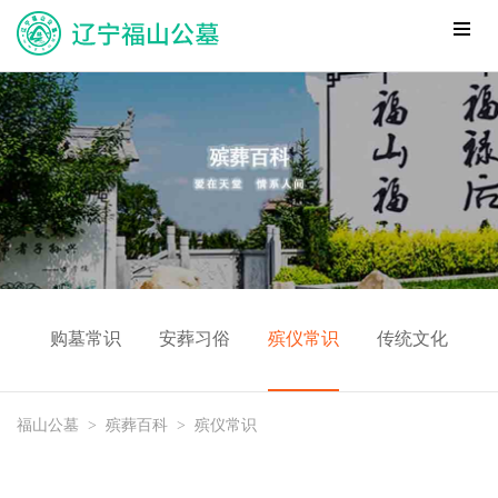
购墓常识
安葬习俗
殡仪常识
传统文化
福山公墓
>
殡葬百科
>
殡仪常识