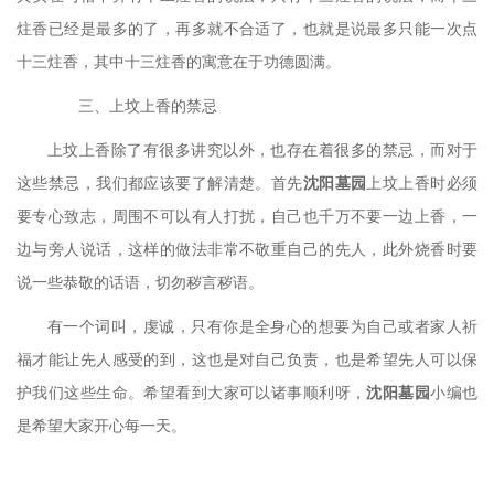
炷香已经是最多的了，再多就不合适了，也就是说最多只能一次点
十三炷香，其中十三炷香的寓意在于功德圆满。
三、上坟上香的禁忌
上坟上香除了有很多讲究以外，也存在着很多的禁忌，而对于
这些禁忌，我们都应该要了解清楚。首先
沈阳墓园
上坟上香时必须
要专心致志，周围不可以有人打扰，自己也千万不要一边上香，一
边与旁人说话，这样的做法非常不敬重自己的先人，此外烧香时要
说一些恭敬的话语，切勿秽言秽语。
有一个词叫，虔诚，只有你是全身心的想要为自己或者家人祈
福才能让先人感受的到，这也是对自己负责，也是希望先人可以保
护我们这些生命。希望看到大家可以诸事顺利呀，
沈阳墓园
小编也
是希望大家开心每一天。