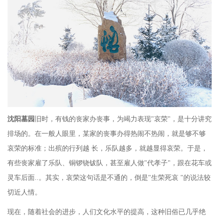
沈阳墓园
旧时，有钱的丧家办丧事，为竭力表现
"哀荣"，是十分讲究
排场的。在一般人眼里，某家的丧事办得热闹不热闹，就是够不够
哀荣的标准；出殡的行列越 长，乐队越多，就越显得哀荣。于是，
有些丧家雇了乐队、铜锣铙钹队，甚至雇人做"代孝子"，跟在花车或
灵车后面..。其实，哀荣这句话是不通的，倒是"生荣死哀 "的说法较
切近人情。
现在，随着社会的进步，人们文化水平的提高，这种旧俗已几乎绝