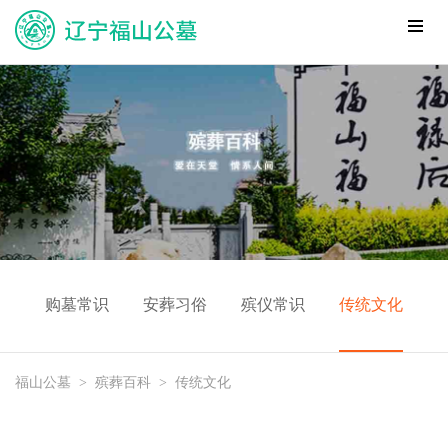
购墓常识
安葬习俗
殡仪常识
传统文化
福山公墓
>
殡葬百科
>
传统文化