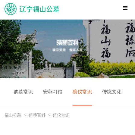
购墓常识
安葬习俗
殡仪常识
传统文化
福山公墓
>
殡葬百科
>
殡仪常识