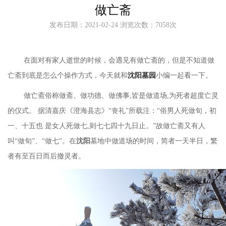
做亡斋
发布日期：2021-02-24 浏览次数：7058次
在面对有家人逝世的时候，会遇见有做亡斋的，但是不知道做
亡斋到底是怎么个操作方式，今天就和
沈阳墓园
小编一起看一下。
做亡斋俗称做斋、做功德、做佛事
,
皆是做道场
,为死者超度亡灵
的仪式。 据清嘉庆《澄海县志》“丧礼”所载注：“俗男人死做旬，初
一、十五也 是女人死做七,则七七四十九日止。”故做亡斋又有人
叫“做旬”、“做七”。在
沈阳
墓地中做道场的时间，简者一天半日，繁
者有至百日而后撤灵者。