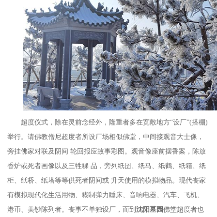
超度仪式，除在灵前念经外，隆重者多在宽敞地方
“
设厂
”(搭棚)
举行。请佛教僧尼超度者所设厂场相似佛堂，中间接观音大士像，
旁挂佛家对联及阴间 轮回报应故事彩图。观音像座前摆香案，陈放
香炉或死者画像以及三牲粿 品，旁列纸囝、纸马、纸鹤、纸箱、纸
柜、纸桥、纸塔等等供死者阴间或 升天使用的模拟物品。现代丧家
有模拟现代化生活用物、糊制弹力睡床、音响电器、汽车、飞机、
港币、美钞陈列者。丧事不单独设厂，而到
沈阳墓园
佛堂超度者也