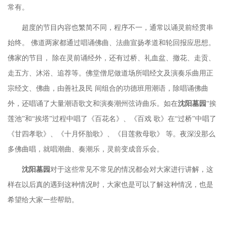
常有。
超度的节目内容也繁简不同，程序不一，通常以诵灵前经贯串
始终。
佛道两家都通过唱诵佛曲、法曲宣扬孝道和轮回报应思想。
佛家的节目，
除在灵前诵经外，还有过桥、礼血盆、撤花、走贡、
走五方、沐浴、追荐等。佛堂僧尼做道场所唱经文及演奏乐曲用正
宗经文、佛曲，由善社及民
间组合的功德班用潮语，除唱诵佛曲
外，还唱诵了大量潮语歌文和演奏潮州弦诗曲乐。如在
沈阳墓园
“挨
莲池”和“挨塔”过程中唱了《百花名》、《百戏 歌》在“过桥”中唱了
《甘四孝歌》、《十月怀胎歌》、《目莲救母歌》 等。夜深没那么
多佛曲唱，就唱潮曲、奏潮乐，灵前变成音乐会。
沈阳墓园
对于这些常见不常见的情况都会对大家进行讲解，这
样在以后真的遇到这种情况时，大家也是可以了解这种情况，也是
希望给大家一些帮助。