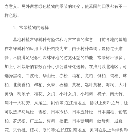
念意义。另外留意绿色植物的季节的转变，使墓园的四季都有不一
样色彩。
1、常绿植物的选择
墓地种植常绿树种有坚强和万古常青的寓意。目前各地的墓地
在常绿树种的应用上以松柏类为主，由于树种单调，显得过于肃
静，不能满足纪念性园林绿地的游览休憩的功能。常绿树种很多，
加上引种栽培的有数百种可供公墓绿化选择。在淮河以北地区，可
选择黑松、白皮松、华山松、赤松、塔柏、龙柏、侧柏、蜀桧、球
柏、北美香柏、翠柏、火棘、石楠、黄杨、匙叶黄杨、海桐、大叶
黄杨、胡颓子、桂花、女贞、小叶女贞、小蜡树、桅子、南天竹、
阔叶十大功劳、凤尾兰、刚竹等
;在江淮地区，除以上树种之外，还
可以选择马尾松、雪松、日本冷杉、日本五针松、日本扁柏、铅笔
柏、罗汉松、广玉兰、樟树、批把、日本珊瑚树、蚊母树、迎夏
花、夹竹桃、棕桐、淡竹等;在长江以南地区，则可在以上常绿树种