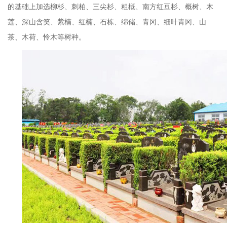
的基础上加选柳杉、刺柏、三尖杉、粗概、南方红豆杉、概树、木
莲、深山含笑、紫楠、红楠、石栋、绵储、青冈、细叶青冈、山
茶、木荷、怜木等树种。