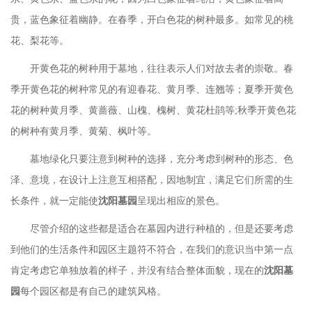
贵，蓝色象征着幽静。在春季，开白色花的树种最多。如常见的桃
花、梨花等。
开黄色花的树种用于墓地，往往表示人们对故去者的崇敬。春
季开黄色花的树种常见的有迎春花、黄月季、连翘等；夏季开黄色
花的树种黄月季、黄蔷薇、山槐、槐树、黄花杜鹃等
;秋季开黄色花
的树种有黄月季、黄菊、枫叶等。
墓地绿化只要注意到树种的选择，充分考虑到树种的形态、色
泽、意境，在设计上注意互相搭配，因地制宜，满足它们所需的生
长条件，就一定能使
沈阳墓园
呈现出相应的景色。
尽管介绍的这些都是适合在墓园内进行种植的，但是还要考虑
到他们的生活条件和园区主题符不符合，在我们的意识当中第一点
肯定考虑它单独放着的样子，并没有结合整体面貌，现在的
沈阳墓
园
每个园区都是有自己的建筑风格。