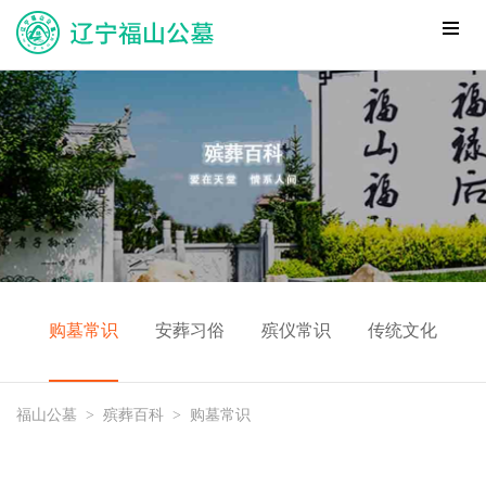
购墓常识
安葬习俗
殡仪常识
传统文化
福山公墓
>
殡葬百科
>
购墓常识