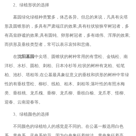
2、绿植形状的选择
墓园绿化绿植种类繁多，体态各异。但总的来说，凡具有尖塔
形及圆锥形的，多具有严肃端庄的效果
;具有柱状较狭窄树冠者，多
有高耸静谧的效果;具有圆钝、卵形树冠者，多有雄伟、浑厚的效果;
而拱形及垂枝类型者，常可以表示哀悼和悲痛。
在
沈阳墓园
中尖塔、圆锥状的树种常用的有雪松、金钱松、南
洋杉、水杉、圆柏、刺柏、日本冷杉等
;柱状的树种有龙柏、铅笔
柏、池杉、塔柏等;在公墓最具象征意义的垂枝和拱形的树种中常绿
性的有垂枝雪松、柳杉、线柏、柏木、刺柏等;落叶性的有照水梅
类、垂枝桃、龙爪槐、垂柳、龙爪柳、垂枝白榆、龙爪枣、怪柳、
迎春、云南迎春等。
3、绿植颜色的选择
不同颜色的绿植给人的感觉是不同的。在公墓一般选用白色
系、黄色系、蓝色系的花，因为白色象征着纯洁，黄色象征着高