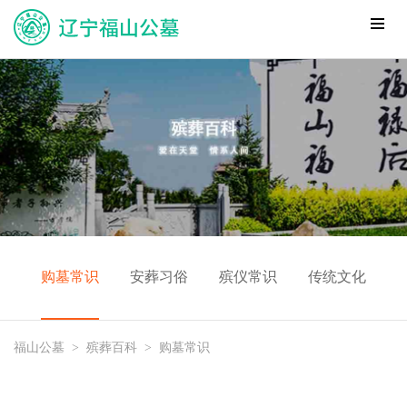
购墓常识
安葬习俗
殡仪常识
传统文化
福山公墓
>
殡葬百科
>
购墓常识