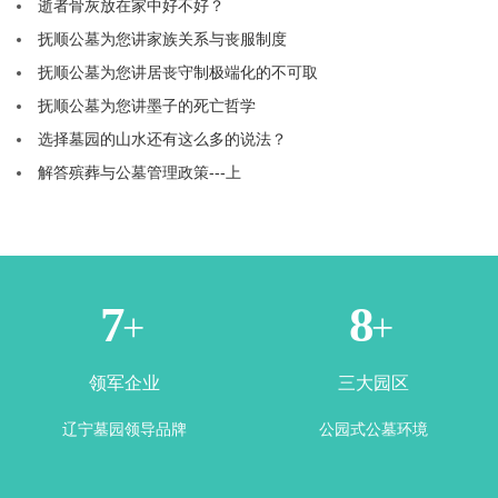
逝者骨灰放在家中好不好？
抚顺公墓为您讲家族关系与丧服制度
抚顺公墓为您讲居丧守制极端化的不可取
抚顺公墓为您讲墨子的死亡哲学
选择墓园的山水还有这么多的说法？
解答殡葬与公墓管理政策---上
1
3
+
+
领军企业
三大园区
辽宁墓园领导品牌
公园式公墓环境