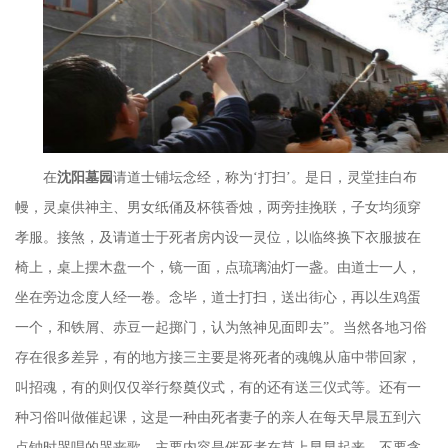
在
沈阳墓园
请道士铺坛念经，称为
‘打扫’。是日，灵堂挂白布
幔，灵桌供神主、男女纸俑及杯筷香烛，两旁挂挽联，子女均须穿
孝服。接煞，及请道士于死者房内设一灵位，以临终换下衣服披在
椅上，桌上摆木盘一个，镜一面，点琉璃油灯一盏。由道士一人，
坐在旁边念度人经一卷。念毕，道士打扫，送出街心，再以生鸡蛋
一个，和铁屑、赤豆一起掷门，认为煞神见面即去”。当然各地习俗
存在很多差异，有的地方接三主要是将死者的魂魄从庙中带回家，
叫招魂，有的则仅仅举行祭奠仪式，有的还有送三仪式等。还有一
种习俗叫做催起课，这是一种由死者妻子的亲人在每天早晨五到六
点钟时哭唱的哭丧歌，主要内容是催死者在草上早早起来，不要贪