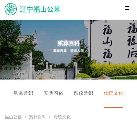
购墓常识
安葬习俗
殡仪常识
传统文化
福山公墓
>
殡葬百科
>
传统文化