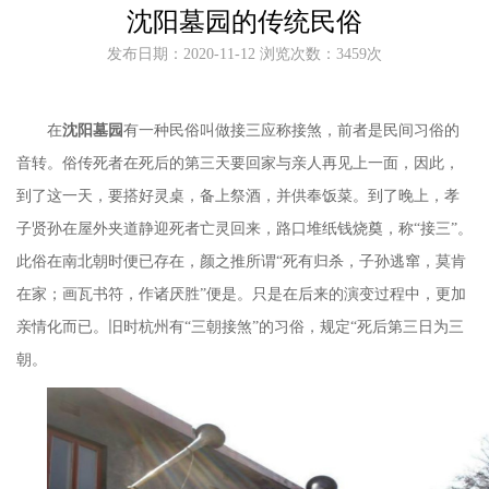
沈阳墓园的传统民俗
发布日期：2020-11-12 浏览次数：3459次
在
沈阳墓园
有一种民俗叫做接三应称接煞，前者是民间习俗的
音转。俗传死者在死后的第三天要回家与亲人再见上一面，因此，
到了这一天，要搭好灵桌，备上祭酒，并供奉饭菜。到了晚上，孝
子贤孙在屋外夹道静迎死者亡灵回来，路口堆纸钱烧奠，称
“接三”。
此俗在南北朝时便已存在，颜之推所谓“死有归杀，子孙逃窜，莫肯
在家；画瓦书符，作诸厌胜”便是。只是在后来的演变过程中，更加
亲情化而已。旧时杭州有“三朝接煞”的习俗，规定“死后第三日为三
朝。