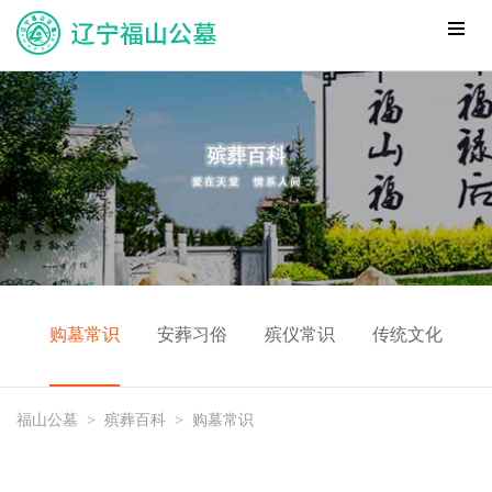
购墓常识
安葬习俗
殡仪常识
传统文化
福山公墓
>
殡葬百科
>
购墓常识