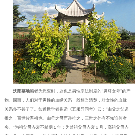
沈阳墓地
编者为您查到，这也是男性宗法制度的“男尊女卑”的产
物。因而，人们对于男性的血缘关系一般相当清楚，对女性的血缘
关系多不甚了了。如近世学者崔适《五服异同考》云：“由父之父递
推之，百世皆吾祖也。由母之母而递推之，三世之外有不知谁何者
矣。”为祖父母齐衰不杖期１年；为曾祖父母齐衰５月，高祖父母齐