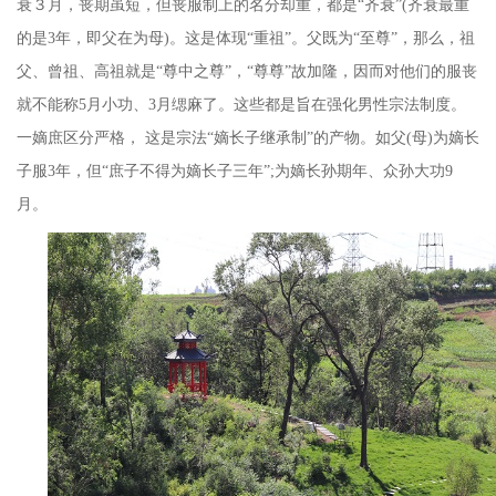
衰３月，丧期虽短，但丧服制上的名分却重，都是“齐衰”
(
齐衰最重
的是
3
年，即父在为母
)
。这是体现“重祖”。父既为“至尊”，那么，祖
父、曾祖、高祖就是“尊中之尊”，“尊尊”故加隆，因而对他们的服丧
就不能称
5
月小功、
3
月缌麻了。这些都是旨在强化男性宗法制度。
一嫡庶区分严格， 这是宗法“嫡长子继承制”的产物。如父
(
母
)
为嫡长
子服
3
年，但“庶子不得为嫡长子三年”
;
为嫡长孙期年、众孙大功
9
月。