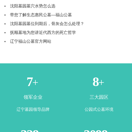
沈阳墓园墓穴水势怎么选
带您了解生态惠民公墓—福山公墓
沈阳墓园墓位到期后，骨灰会怎么处理？
抚顺墓地为您讲近代西方的死亡哲学
辽宁福山公墓官方网站
1
3
+
+
领军企业
三大园区
辽宁墓园领导品牌
公园式公墓环境