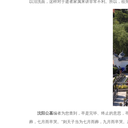
以泪洗面，这样对于逝者家属来讲非常不利。所以，祖
沈阳公墓
编者为您查到，卒是完毕、终止的意思，
葬，七月而卒哭。”则天子当为七月而葬，九月而卒哭