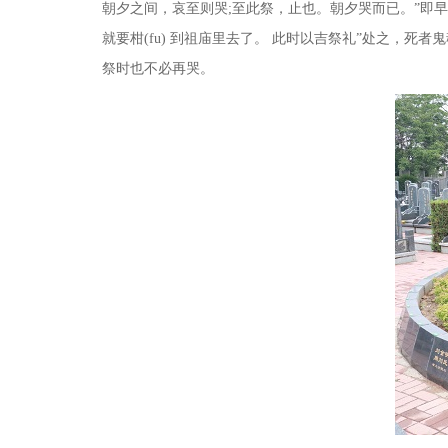
朝夕之间，哀至则哭
;
至此祭，止也。朝夕哭而已。”即
就要柑
(fu)
到祖庙里去了。 此时以吉祭礼”处之，死者
祭时也不必再哭。