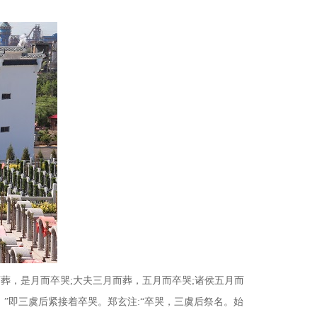
而葬，是月而卒哭
;
大夫三月而葬，五月而卒哭
;
诸侯五月而
。”即三虞后紧接着卒哭。郑玄注
:
“卒哭，三虞后祭名。始