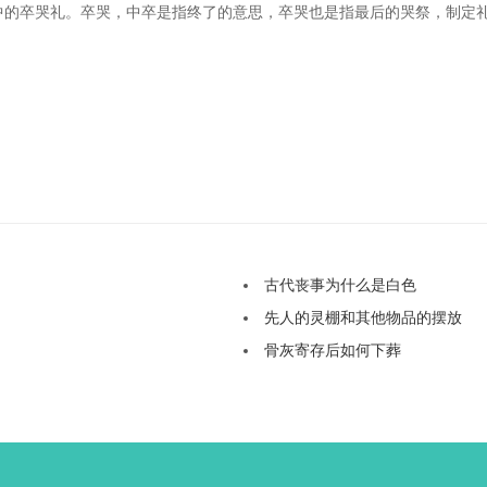
中的卒哭礼。卒哭，中卒是指终了的意思，卒哭也是指最后的哭祭，制定
古代丧事为什么是白色
先人的灵棚和其他物品的摆放
骨灰寄存后如何下葬