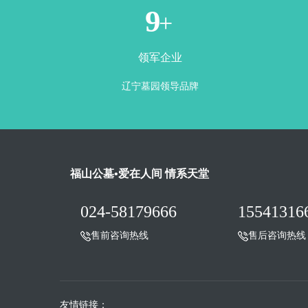
1
+
领军企业
辽宁墓园领导品牌
福山公墓•爱在人间 情系天堂
024-58179666
15541316
售前咨询热线
售后咨询热线
友情链接：