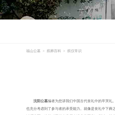
福山公墓
>
殡葬百科
>
殡仪常识
沈阳公墓
编者为您讲我们中国古代丧礼中的卒哭礼
也充分考虑到了参与者的承受能力。就像是丧礼中下葬