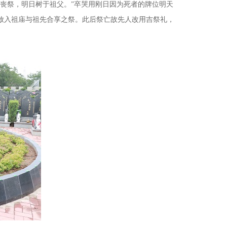
易丧祭，明日树于祖父。”卒哭用刚日因为死者的牌位明天
位放入祖庙与祖先合享之祭。此后祭亡故先人改用吉祭礼，