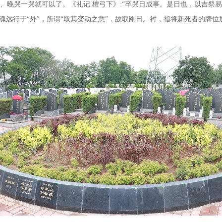
早、晚哭一哭就可以了。《礼记
.
檀弓下》
:
“卒哭日成事。是日也，以吉祭
鬼魂远行于“外”，所谓“取其变动之意”，故取刚日。衬，指将新死者的牌