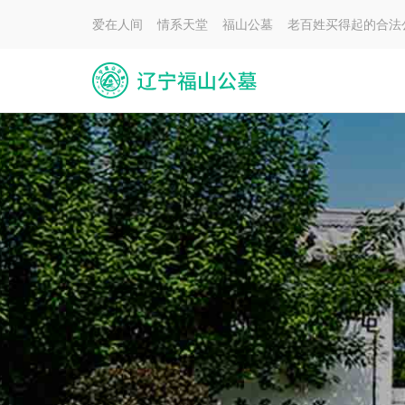
爱在人间 情系天堂 福山公墓 老百姓买得起的合法