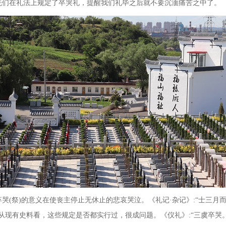
先们在礼法上规定了卒哭礼，提醒我们礼毕之后就不要沉湎痛苦之中了。
卒哭
(
祭
)
的意义在使丧主停止无休止的悲哀哭泣。《礼记·杂记》
:
“士三月
。从现有史料看，这些规定是否都实行过，很成问题。《仪礼》
:
“三虞卒哭