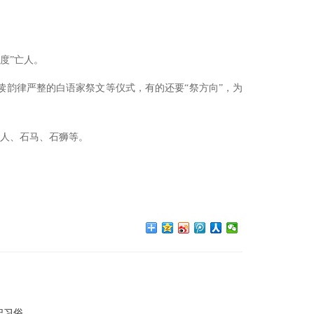
度”亡人。
读韵律严整的白语家祭文等仪式，有的还要
“祭方向”，为
石人、石马、石狮等。
祀习俗