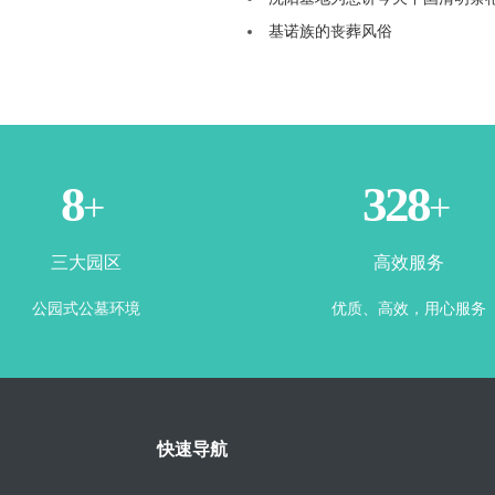
基诺族的丧葬风俗
3
365
+
+
三大园区
高效服务
公园式公墓环境
优质、高效，用心服务
快速导航