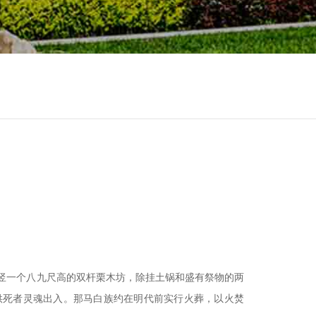
方竖一个八九尺高的双杆栗木坊，除挂土锅和盛有祭物的两
供死者灵魂出入。那马白族约在明代前实行火葬，以火焚