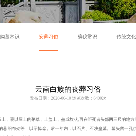
购墓常识
安葬习俗
殡仪常识
传统文化
云南白族的丧葬习俗
发布日期：2020-06-10 浏览次数：6400次
板上，覆以屋上的茅草，上盖土，垒成坟状
;再在距死者头部两三尺的地
的悬织布架等，以示悼念。后一年内，以石片、石块垒墓。墓头留一孔