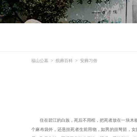
福山公墓
>
殡葬百科
>
安葬习俗
住在碧江的白族，死后不用棺，把死者放在一块木
个麻布袋外，还悬挂死者生前用物，如男的挂弩箭，女