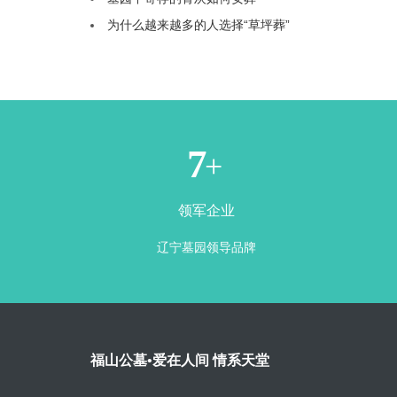
为什么越来越多的人选择“草坪葬”
1
+
领军企业
辽宁墓园领导品牌
福山公墓•爱在人间 情系天堂