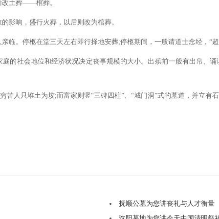
渐改土葬——棺葬。
教的影响，盛行火葬，以后则改为棺葬。
人亲临。停柩在堂三天左右即行择地安葬
;停柩期间，一般请道士念经，“超
家庭的社会地位和经济状况决定丧事规模的大小。出殡前一般有出帛、诵
”，穷苦人只堆土为坟;而富家则竖“三碑四柱”、“城门洞”式的墓道，并立有
抚顺公墓为您讲丧礼与人才衡量
沈阳墓地为您讲今天中国清明祭