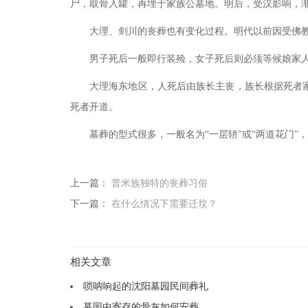
尸，取骨入罐，再埋于家族公墓地。明后，受汉影响，
大理、剑川的丧葬也有变化过程。明代以前因受佛
男子死后一般即行装殓，女子死后则必须等候娘家
大理海东地区，人死后由族长主丧，族长根据死者
死者开道。
墓葬的型式很多，一般名为
“一层轿”或“两道花门
上一篇：
普米族独特的丧葬习俗
下一篇：
在什么情况下需要迁坟？
相关文章
唢呐响起的沈阳墓园民间葬礼
墓园中寄存的骨灰如何安葬