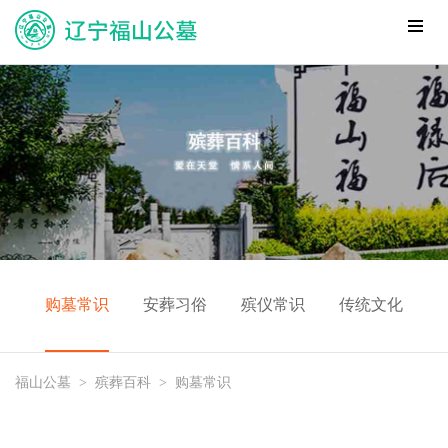
购墓常识
安葬习俗
殡仪常识
传统文化
福山公墓
>
殡葬百科
>
购墓常识