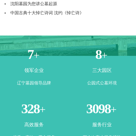
沈阳墓园为您讲公墓起源
中国古典十大悼亡诗词 沈约《悼亡诗》
4
6
+
+
领军企业
三大园区
辽宁墓园领导品牌
公园式公墓环境
344
3270
+
+
高效服务
服务行业