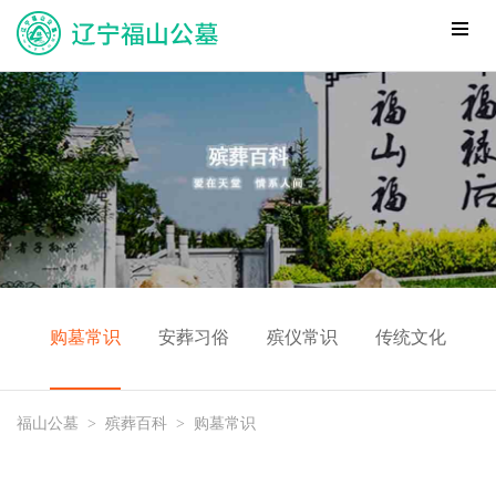
购墓常识
安葬习俗
殡仪常识
传统文化
福山公墓
>
殡葬百科
>
购墓常识