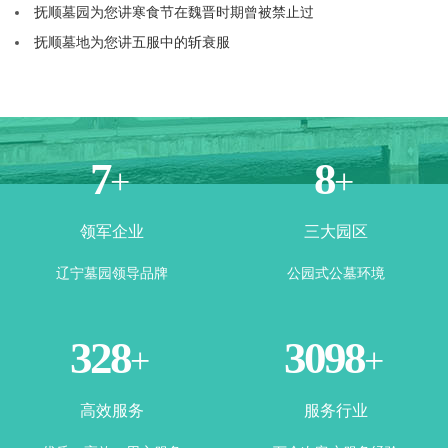
抚顺墓园为您讲寒食节在魏晋时期曾被禁止过
抚顺墓地为您讲五服中的斩衰服
4
6
+
+
领军企业
三大园区
辽宁墓园领导品牌
公园式公墓环境
344
3270
+
+
高效服务
服务行业