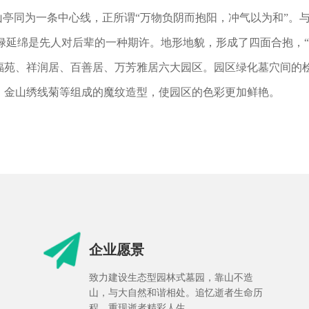
山亭同为一条中心线，正所谓“万物负阴而抱阳，冲气以为和”。
，福禄延绵是先人对后辈的一种期许。地形地貌，形成了四面合抱，
福苑、祥润居、百善居、万芳雅居六大园区。园区绿化墓穴间的
、金山绣线菊等组成的魔纹造型，使园区的色彩更加鲜艳。
企业愿景
致力建设生态型园林式墓园，靠山不造
山，与大自然和谐相处。追忆逝者生命历
程，重现逝者精彩人生。