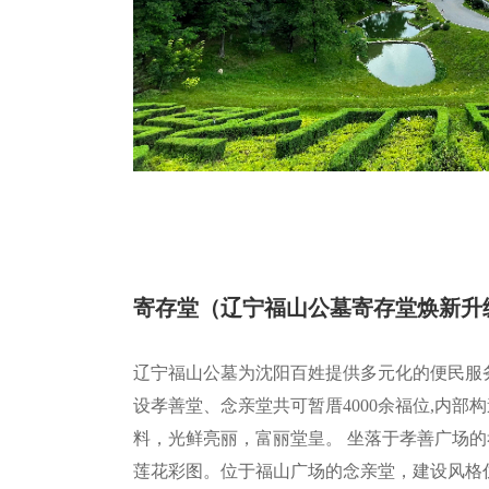
寄存堂（辽宁福山公墓寄存堂焕新升
辽宁福山公墓为沈阳百姓提供多元化的便民服
设孝善堂、念亲堂共可暂厝4000余福位,内部
料，光鲜亮丽，富丽堂皇。 坐落于孝善广场
莲花彩图。位于福山广场的念亲堂，建设风格