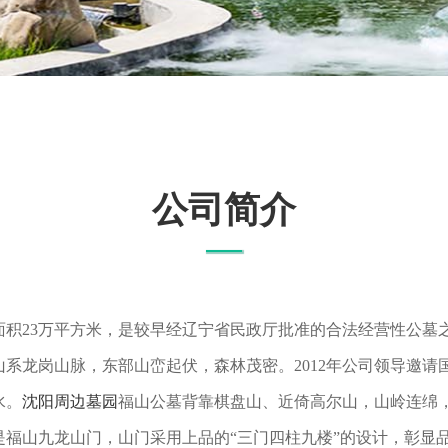
公司简介
地面积23万平方米，是较早经辽宁省民政厅批准的合法经营性公墓
系龙岗山脉，东部山峦起伏，森林茂密。2012年公司领导邀请
水。
沈阳周边墓园
福山公墓背靠棋盘山、近倚高尔山，山岭连绵
是福山九龙山门，山门采用上品的“三门四柱九楼”的设计，彰显